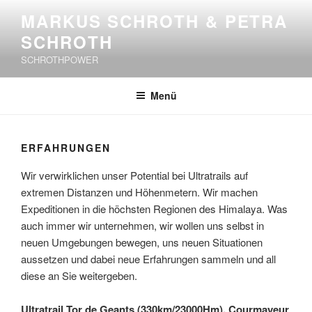
Zum
MARKUS SCHROTH & PETRA
Inhalt
SCHROTH
springen
SCHROTHPOWER
Menü
ERFAHRUNGEN
Wir verwirklichen unser Potential bei Ultratrails auf
extremen Distanzen und Höhenmetern. Wir machen
Expeditionen in die höchsten Regionen des Himalaya. Was
auch immer wir unternehmen, wir wollen uns selbst in
neuen Umgebungen bewegen, uns neuen Situationen
aussetzen und dabei neue Erfahrungen sammeln und all
diese an Sie weitergeben.
Ultratrail Tor de Geants (330km/23000Hm), Courmayeur