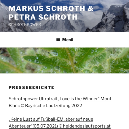
Zum
MARKUS SCHROTH &
Inhalt
PETRA SCHROTH
springen
SCHROTHPOWER
Menü
PRESSEBERICHTE
Schrothpower Ultratrail „Love is the Winner“ Mont
Blanc © Bayrische Laufzeitung 2022
„Keine Lust auf Fußball-EM, aber auf neue
Abenteuer“(05.07.2021) © heldendeslaufsports.at