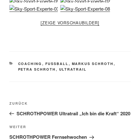
[ZEIGE VORSCHAUBILDER]
KATEGORIEN
COACHING
,
FUSSBALL
,
MARKUS SCHROTH
,
PETRA SCHROTH
,
ULTRATRAIL
Beitragsnavigation
Vorheriger
ZURÜCK
Beitrag
SCHROTHPOWER Ultratrail „Ich bin die Kraft“ 2020
Nächster
WEITER
Beitrag
SCHROTHPOWER Fernsehwochen