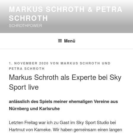
Zum
MARKUS SCHROTH & PETRA
Inhalt
SCHROTH
springen
SCHROTHPOWER
Menü
VERÖFFENTLICHT
1. NOVEMBER 2020
VON
MARKUS SCHROTH UND
AM
PETRA SCHROTH
Markus Schroth als Experte bei Sky
Sport live
anlässlich des Spiels meiner ehemaligen Vereine aus
Nürnberg und Karlsruhe
Letzten Freitag war ich zu Gast im Sky Sport Studio bei
Hartmut von Kameke. Wir haben gemeinsam einen langen