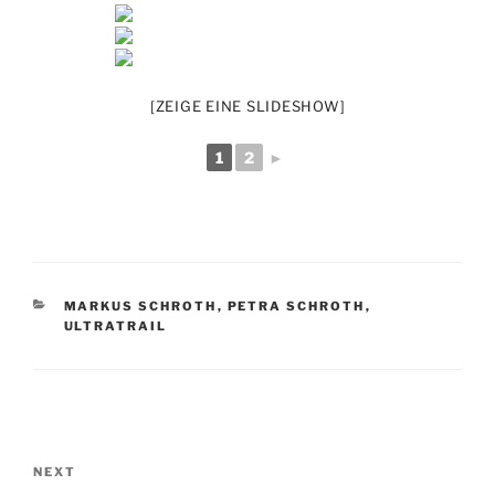
[ZEIGE EINE SLIDESHOW]
1
2
►
CATEGORIES
MARKUS SCHROTH
,
PETRA SCHROTH
,
ULTRATRAIL
Post
navigation
Next
NEXT